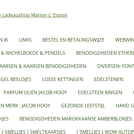
N IK
LINKS
BESTEL EN BETALINGSWIJZE
WEBWIN
 & WICHELROEDE & PENDELS
BENODIGDHEDEN ETHERI
KAARSEN & KAARSEN BENODIGDHEDEN
DIVERSEN: FON
GEL BEELDJES
LOSSE KETTINGEN
EDELSTENEN
PARFUM OLIËN JACOB HOOY
EDELSTEEN RINGEN
ËN MERK : JACOB HOOY
GEZONDE LEEFSTIJL
HAND G
JES
BENODIGDHEDEN MAROKKAANSE AMBERBLOKJES
{ SMELLIES } SMELTKAARSJES
{ SMELLIES } WOW AUTO