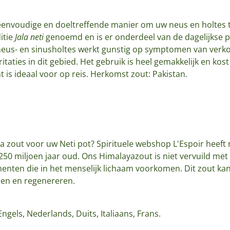
 eenvoudige en doeltreffende manier om uw neus en holtes t
itie
Jala neti
genoemd en is er onderdeel van de dagelijkse p
eus- en sinusholtes werkt gunstig op symptomen van verkou
itaties in dit gebied. Het gebruik is heel gemakkelijk en kos
t is ideaal voor op reis.
Herkomst zout: Pakistan.
a zout voor uw Neti pot? Spirituele webshop L'Espoir heeft 
50 miljoen jaar oud. Ons Himalayazout is niet vervuild met
menten die in het menselijk lichaam voorkomen. Dit zout k
eren en regenereren.
Engels, Nederlands, Duits, Italiaans, Frans.