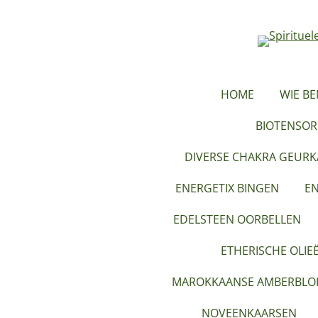
Ga
direct
naar
de
hoofdinhoud
HOME
WIE BE
BIOTENSOR
DIVERSE CHAKRA GEUR
ENERGETIX BINGEN
EN
EDELSTEEN OORBELLEN
ETHERISCHE OLIE
MAROKKAANSE AMBERBLOK
NOVEENKAARSEN