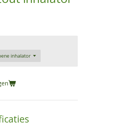
gen
icaties