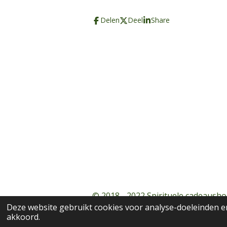
Delen
Deel
Share
© 2018 - 2022 Spirituele cadeausho
Deze website gebruikt cookies voor analyse-doeleinden en
akkoord.