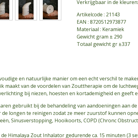
Verkrijgbaar in de kleuren
Artikelcode :
21143
EAN : 8720512973877
Materiaal : Keramiek
Gewicht gram ± 290
Totaal gewicht gr ±337
voudige en natuurlijke manier om een echt verschil te make
uik maakt van de voordelen van Zouttherapie om de luchtweg
erlichting bij niezen, hoesten en kortademigheid en geeft e
n jaren gebruikt bij de behandeling van aandoeningen aan d
de longen te reinigen zodat ze meer zuurstof kunnen opne
ergieën, Sinusverstopping, Hooikoorts, COPD (Chronc Obstruc
e Himalaya Zout Inhalator gedurende ca. 15 minuten (3 ses