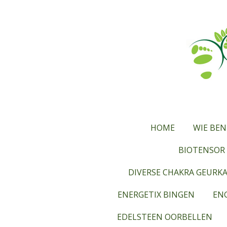
Ga
direct
naar
de
hoofdinhoud
HOME
WIE BEN
BIOTENSOR 
DIVERSE CHAKRA GEURK
ENERGETIX BINGEN
ENG
EDELSTEEN OORBELLEN