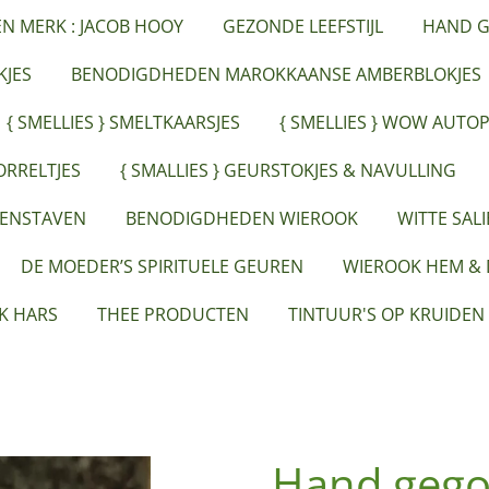
ËN MERK : JACOB HOOY
GEZONDE LEEFSTIJL
HAND G
JES
BENODIGDHEDEN MAROKKAANSE AMBERBLOKJES
{ SMELLIES } SMELTKAARSJES
{ SMELLIES } WOW AUTO
ORRELTJES
{ SMALLIES } GEURSTOKJES & NAVULLING
EENSTAVEN
BENODIGDHEDEN WIEROOK
WITTE SAL
DE MOEDER’S SPIRITUELE GEUREN
WIEROOK HEM &
K HARS
THEE PRODUCTEN
TINTUUR'S OP KRUIDEN
Hand gego