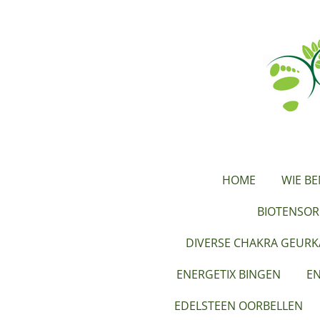
Ga
direct
naar
de
hoofdinhoud
HOME
WIE BE
BIOTENSOR
DIVERSE CHAKRA GEUR
ENERGETIX BINGEN
EN
EDELSTEEN OORBELLEN