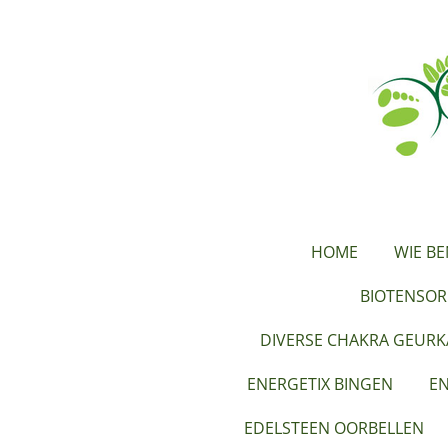
Ga
direct
naar
de
hoofdinhoud
HOME
WIE BE
BIOTENSOR
DIVERSE CHAKRA GEUR
ENERGETIX BINGEN
EN
EDELSTEEN OORBELLEN