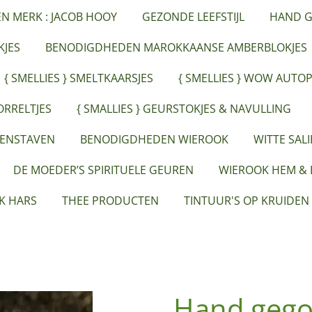
ËN MERK : JACOB HOOY
GEZONDE LEEFSTIJL
HAND G
JES
BENODIGDHEDEN MAROKKAANSE AMBERBLOKJES
{ SMELLIES } SMELTKAARSJES
{ SMELLIES } WOW AUTO
ORRELTJES
{ SMALLIES } GEURSTOKJES & NAVULLING
EENSTAVEN
BENODIGDHEDEN WIEROOK
WITTE SAL
DE MOEDER’S SPIRITUELE GEUREN
WIEROOK HEM &
K HARS
THEE PRODUCTEN
TINTUUR'S OP KRUIDEN
Hand gego