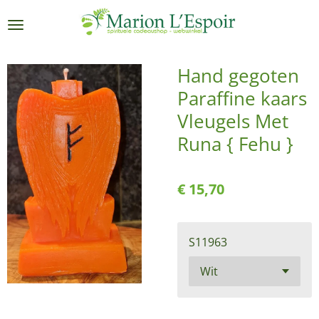
Ga
direct
naar
de
Hand gegoten
hoofdinhoud
Paraffine kaars
Vleugels Met
Runa { Fehu }
€ 15,70
S11963