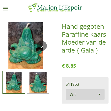
Ga
direct
naar
de
Hand gegoten
hoofdinhoud
Paraffine kaars
Moeder van de
arde { Gaia }
€ 8,85
S11963