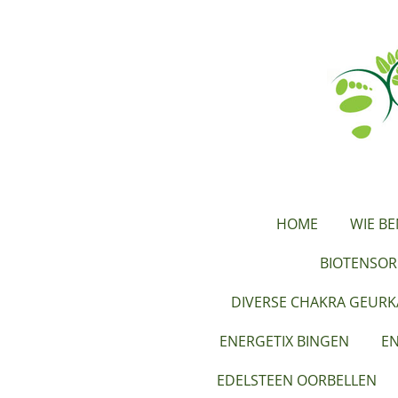
Ga
direct
naar
de
hoofdinhoud
HOME
WIE BE
BIOTENSOR
DIVERSE CHAKRA GEUR
ENERGETIX BINGEN
EN
EDELSTEEN OORBELLEN