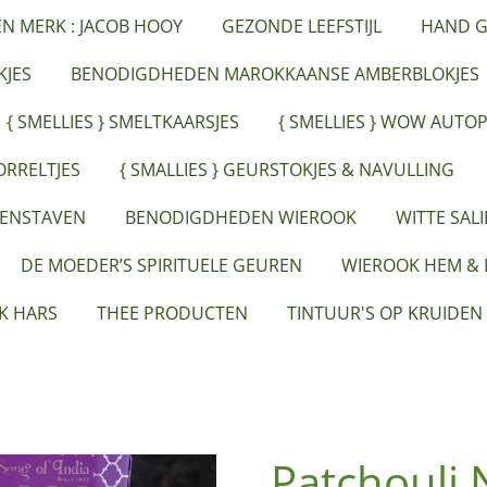
ËN MERK : JACOB HOOY
GEZONDE LEEFSTIJL
HAND G
JES
BENODIGDHEDEN MAROKKAANSE AMBERBLOKJES
{ SMELLIES } SMELTKAARSJES
{ SMELLIES } WOW AUTO
ORRELTJES
{ SMALLIES } GEURSTOKJES & NAVULLING
EENSTAVEN
BENODIGDHEDEN WIEROOK
WITTE SAL
DE MOEDER’S SPIRITUELE GEUREN
WIEROOK HEM &
K HARS
THEE PRODUCTEN
TINTUUR'S OP KRUIDEN
Patchouli 