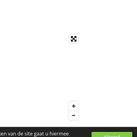
ken van de site gaat u hiermee
Akkoord