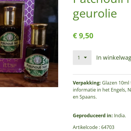
geurolie
€ 9,50
In winkelwa
Verpakking:
Glazen 10ml 
informatie in het Engels, N
en Spaans.
Geproduceerd in:
India.
Artikelcode :
64703