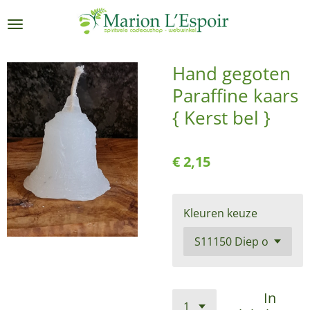
Ga
direct
naar
de
Hand gegoten
hoofdinhoud
Paraffine kaars
{ Kerst bel }
€ 2,15
Kleuren keuze
In