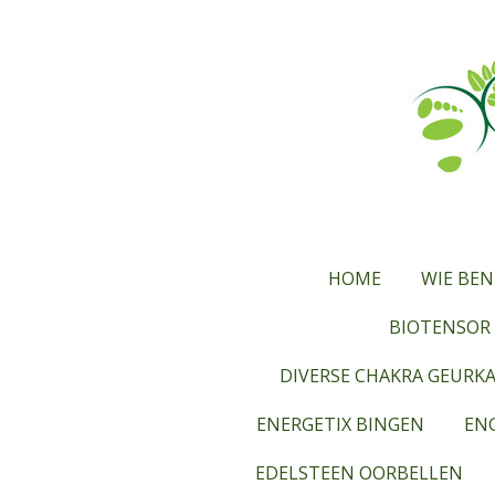
Ga
direct
naar
de
hoofdinhoud
HOME
WIE BEN
BIOTENSOR 
DIVERSE CHAKRA GEURK
ENERGETIX BINGEN
ENG
EDELSTEEN OORBELLEN