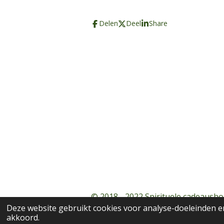
Delen
Deel
Share
© 2018 - 2022 Spirituele cadeausho
Deze website gebruikt cookies voor analyse-doeleinden en
akkoord.