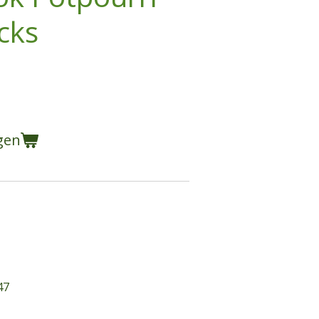
cks
gen
47