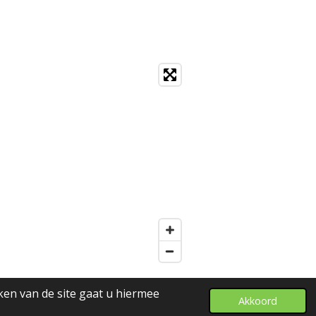
ken van de site gaat u hiermee
Akkoord