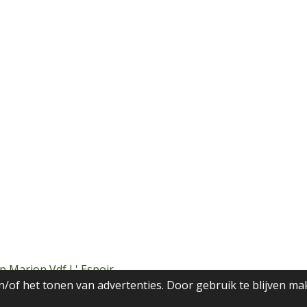
p Marion Vdf L' Espoir
/of het tonen van advertenties. Door gebruik te blijven ma