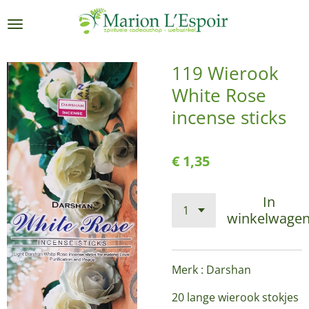
Ga
direct
naar
de
119 Wierook
hoofdinhoud
White Rose
incense sticks
€ 1,35
In
winkelwage
Merk : Darshan
20 lange wierook stokjes