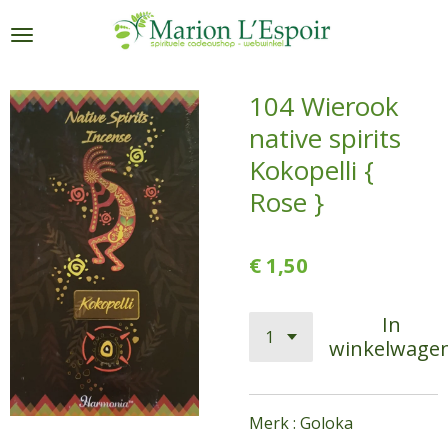
Ga
direct
naar
de
104 Wierook
hoofdinhoud
native spirits
Kokopelli {
Rose }
€ 1,50
In
winkelwage
Merk : Goloka