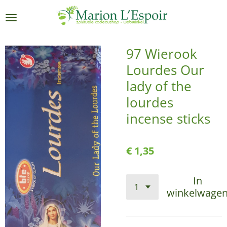
Ga
direct
naar
de
97 Wierook
hoofdinhoud
Lourdes Our
lady of the
lourdes
incense sticks
€ 1,35
In
winkelwage