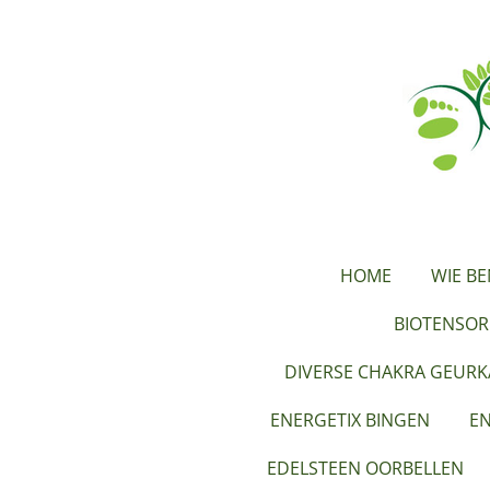
Ga
direct
naar
de
hoofdinhoud
HOME
WIE BE
BIOTENSOR
DIVERSE CHAKRA GEUR
ENERGETIX BINGEN
EN
EDELSTEEN OORBELLEN