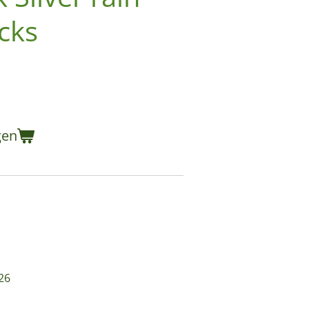
icks
gen
26