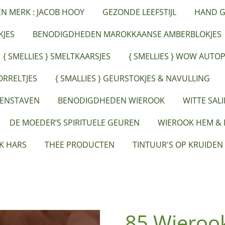
ËN MERK : JACOB HOOY
GEZONDE LEEFSTIJL
HAND G
JES
BENODIGDHEDEN MAROKKAANSE AMBERBLOKJES
{ SMELLIES } SMELTKAARSJES
{ SMELLIES } WOW AUTO
ORRELTJES
{ SMALLIES } GEURSTOKJES & NAVULLING
EENSTAVEN
BENODIGDHEDEN WIEROOK
WITTE SAL
DE MOEDER’S SPIRITUELE GEUREN
WIEROOK HEM &
K HARS
THEE PRODUCTEN
TINTUUR'S OP KRUIDEN
85 Wierook