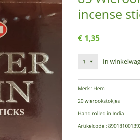
incense st
€ 1,35
In winkelwa
Merk : Hem
20 wierookstokjes
Hand rolled in India
Artikelcode : 89018100139