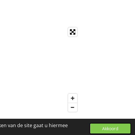
ken van de site gaat u hiermee
Akkoord