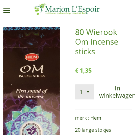
Ga
direct
naar
de
80 Wierook
hoofdinhoud
Om incense
sticks
€ 1,35
In
winkelwage
merk : Hem
20 lange stokjes