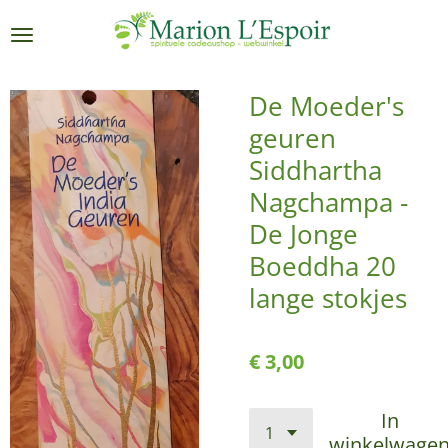
Ga
direct
naar
de
De Moeder's
hoofdinhoud
geuren
Siddhartha
Nagchampa -
De Jonge
Boeddha 20
lange stokjes
€ 3,00
In
winkelwage