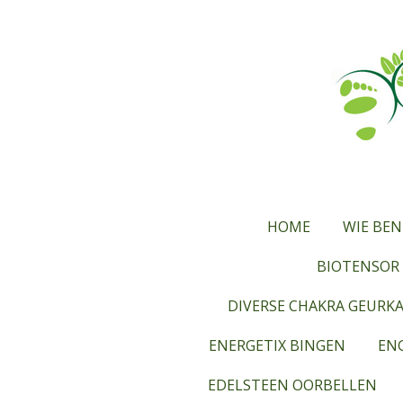
Ga
direct
naar
de
hoofdinhoud
HOME
WIE BEN
BIOTENSOR 
DIVERSE CHAKRA GEURK
ENERGETIX BINGEN
ENG
EDELSTEEN OORBELLEN