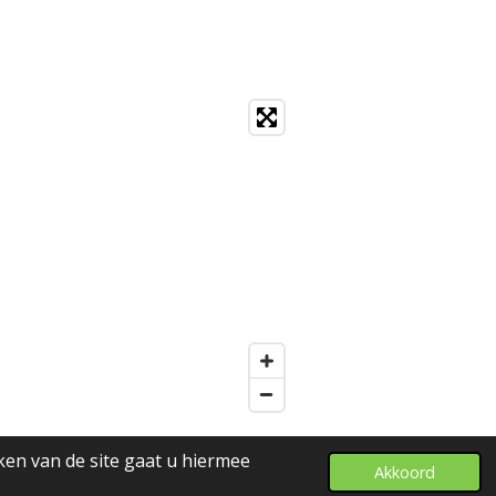
ken van de site gaat u hiermee
Akkoord