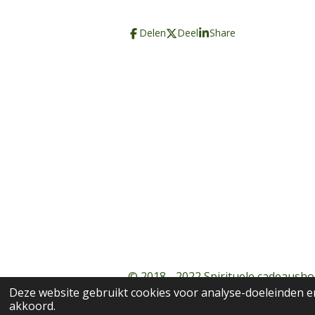
Delen
Deel
Share
© 2018 - 2022 Spirituele cadeausho
Deze website gebruikt cookies voor analyse-doeleinden en
akkoord.