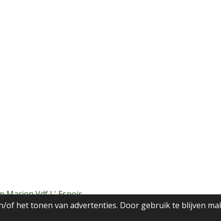
p Marion Vdf L' Espoir
/of het tonen van advertenties. Door gebruik te blijven ma