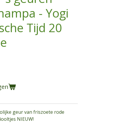
hampa - Yogi
sche Tijd 20
je
gen
lijke geur van friszoete rode
viooltjes NIEUW!