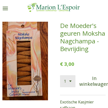
Ga
direct
naar
de
De Moeder's
hoofdinhoud
geuren Moksha
Nagchampa -
Bevrijding
€ 3,00
In
winkelwage
Exotische Kasjmier
saffraan -