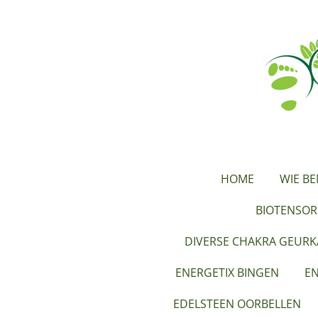
Ga
direct
naar
de
hoofdinhoud
HOME
WIE BE
BIOTENSOR
DIVERSE CHAKRA GEUR
ENERGETIX BINGEN
EN
EDELSTEEN OORBELLEN