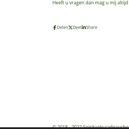
Heeft u vragen dan mag u mij altij
Delen
Deel
Share
© 2018 - 2022 Spirituele cadeausho