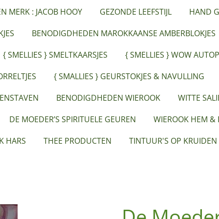
ËN MERK : JACOB HOOY
GEZONDE LEEFSTIJL
HAND G
JES
BENODIGDHEDEN MAROKKAANSE AMBERBLOKJES
{ SMELLIES } SMELTKAARSJES
{ SMELLIES } WOW AUTO
ORRELTJES
{ SMALLIES } GEURSTOKJES & NAVULLING
EENSTAVEN
BENODIGDHEDEN WIEROOK
WITTE SAL
DE MOEDER’S SPIRITUELE GEUREN
WIEROOK HEM &
K HARS
THEE PRODUCTEN
TINTUUR'S OP KRUIDEN
De Moeder