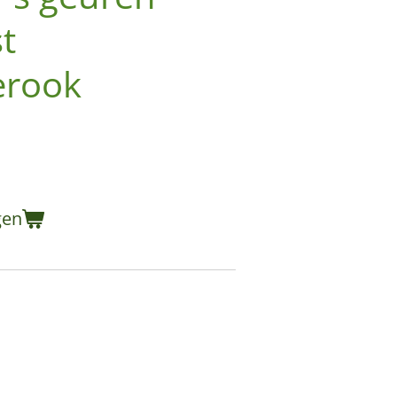
t
erook
gen