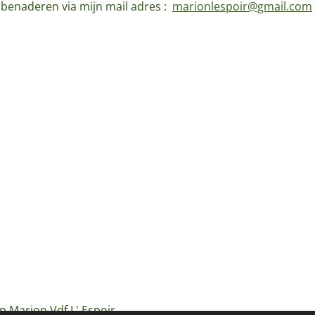
d benaderen via mijn mail adres :
marionlespoir@gmail.com
p Marion Vdf L' Espoir