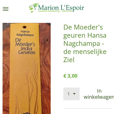
Ga
direct
naar
de
De Moeder's
hoofdinhoud
geuren Hansa
Nagchampa -
de menselijke
Ziel
€ 3,00
In
winkelwage