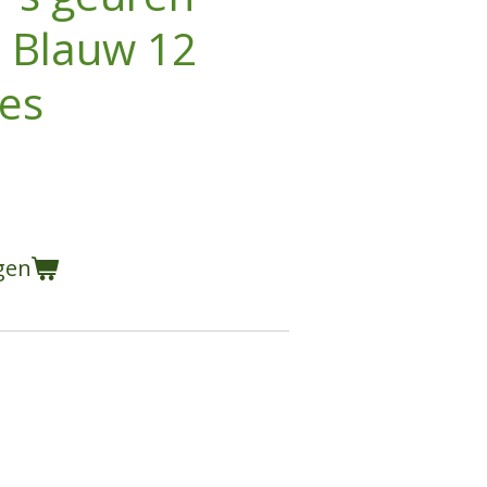
s Blauw 12
jes
gen