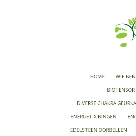
Ga
direct
naar
de
hoofdinhoud
HOME
WIE BEN
BIOTENSOR 
DIVERSE CHAKRA GEURK
ENERGETIX BINGEN
ENG
EDELSTEEN OORBELLEN