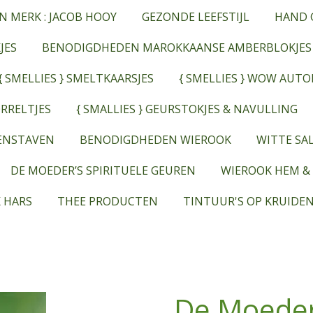
N MERK : JACOB HOOY
GEZONDE LEEFSTIJL
HAND 
JES
BENODIGDHEDEN MAROKKAANSE AMBERBLOKJES
{ SMELLIES } SMELTKAARSJES
{ SMELLIES } WOW AUT
RRELTJES
{ SMALLIES } GEURSTOKJES & NAVULLING
EENSTAVEN
BENODIGDHEDEN WIEROOK
WITTE SAL
DE MOEDER’S SPIRITUELE GEUREN
WIEROOK HEM &
 HARS
THEE PRODUCTEN
TINTUUR'S OP KRUIDEN
De Moeder