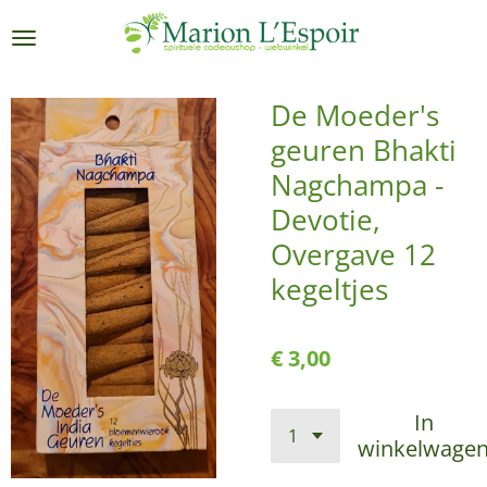
Ga
direct
naar
de
De Moeder's
hoofdinhoud
geuren Bhakti
Nagchampa -
Devotie,
Overgave 12
kegeltjes
€ 3,00
In
winkelwage