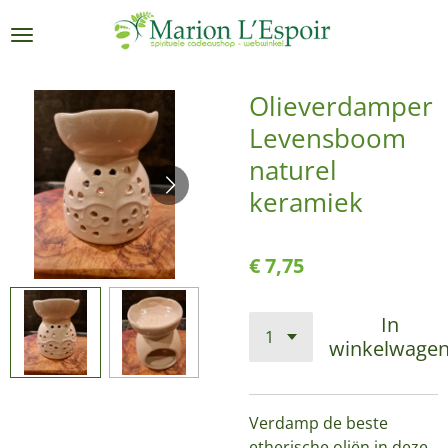
Ga
direct
naar
de
Olieverdamper
hoofdinhoud
Levensboom
naturel
keramiek
€ 7,75
In
winkelwage
Verdamp de beste
etherische oliën in deze