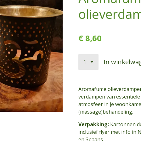
olieverda
€ 8,60
In winkelwa
Aromafume olieverdamper
verdampen van essentiële
atmosfeer in je woonkamer
(massage)behandeling.
Verpakking:
Kartonnen do
inclusief flyer met info in 
en Spaans.