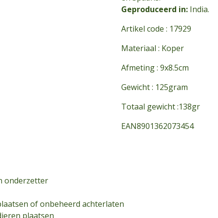
Geproduceerd in:
India.
Artikel code :
17929
Materiaal :
Koper
Afmeting :
9x8.5cm
Gewicht :
125gram
Totaal gewicht :
138gr
EAN
8901362073454
n onderzetter
plaatsen of onbeheerd achterlaten
dieren plaatsen