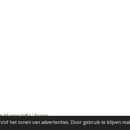
p Marion Vdf L' Espoir
/of het tonen van advertenties. Door gebruik te blijven ma