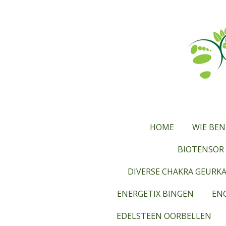
Ga
direct
naar
de
hoofdinhoud
HOME
WIE BEN
BIOTENSOR 
DIVERSE CHAKRA GEURK
ENERGETIX BINGEN
ENG
EDELSTEEN OORBELLEN