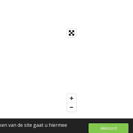
ken van de site gaat u hiermee
Akkoord