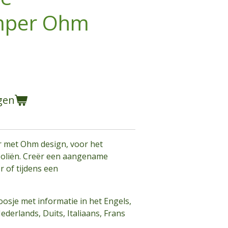
mper Ohm
gen
 met Ohm design, voor
het
 oliën. Creër een aangename
 of tijdens een
osje met informatie in het Engels,
Nederlands, Duits, Italiaans, Frans