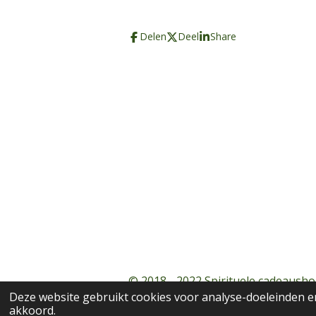
Delen
Deel
Share
© 2018 - 2022 Spirituele cadeausho
Deze website gebruikt cookies voor analyse-doeleinden en
akkoord.