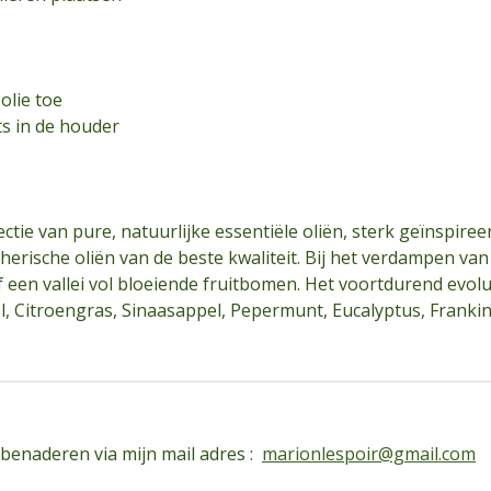
olie toe
ts in de houder
tie van pure, natuurlijke essentiële oliën, sterk geïnspireer
herische oliën van de beste kwaliteit. Bij het verdampen van d
f een vallei vol bloeiende fruitbomen. Het voortdurend evo
l, Citroengras, Sinaasappel, Pepermunt, Eucalyptus, Franki
 benaderen via mijn mail adres :
marionlespoir@gmail.com