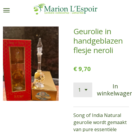
Ga
direct
naar
de
Geurolie in
hoofdinhoud
handgeblazen
flesje neroli
€ 9,70
In
winkelwage
Song of India Natural
geurolie wordt gemaakt
van pure essentiële