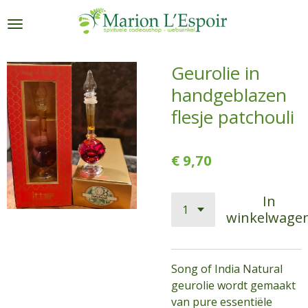
Ga
direct
naar
de
Geurolie in
hoofdinhoud
handgeblazen
flesje patchouli
€ 9,70
In
winkelwage
Song of India Natural
geurolie wordt gemaakt
van pure essentiële