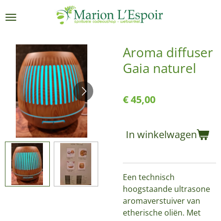
Ga
direct
naar
de
Aroma diffuser
hoofdinhoud
Gaia naturel
€ 45,00
In winkelwagen
Een technisch
hoogstaande ultrasone
aromaverstuiver van
etherische oliën. Met