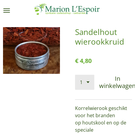
Ga
direct
naar
de
Sandelhout
hoofdinhoud
wierookkruid
€ 4,80
In
winkelwage
Korrelwierook geschikt
voor het branden
op houtskool en op de
speciale