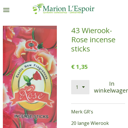
Ga
direct
naar
de
43 Wierook-
hoofdinhoud
Rose incense
sticks
€ 1,35
In
winkelwage
Merk GR's
20 lange Wierook