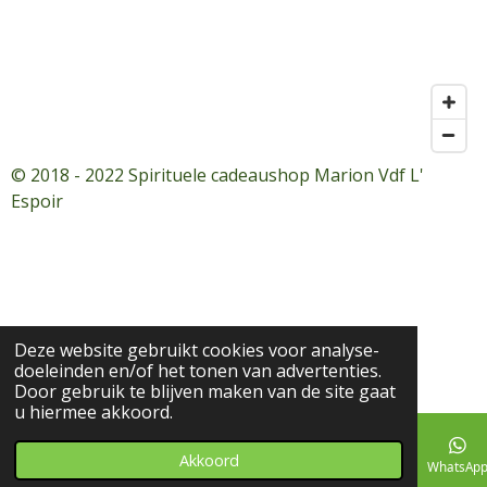
© 2018 - 2022 Spirituele cadeaushop Marion Vdf L'
Espoir
Deze website gebruikt cookies voor analyse-
doeleinden en/of het tonen van advertenties.
Door gebruik te blijven maken van de site gaat
u hiermee akkoord.
Akkoord
E-mailadres
Telefoonnummer
Facebook
WhatsAp