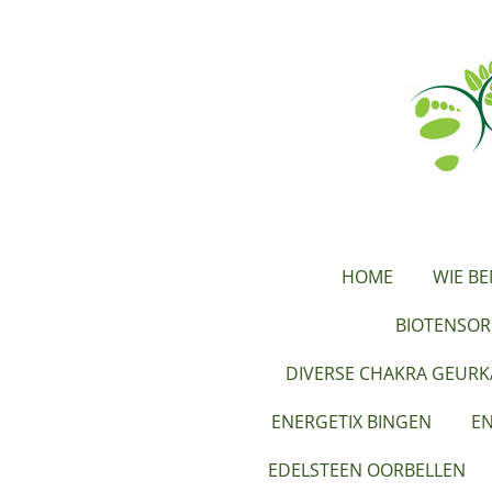
Ga
direct
naar
de
hoofdinhoud
HOME
WIE BE
BIOTENSOR
DIVERSE CHAKRA GEUR
ENERGETIX BINGEN
EN
EDELSTEEN OORBELLEN