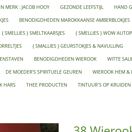
ËN MERK : JACOB HOOY
GEZONDE LEEFSTIJL
HAND G
JES
BENODIGDHEDEN MAROKKAANSE AMBERBLOKJES
{ SMELLIES } SMELTKAARSJES
{ SMELLIES } WOW AUTO
ORRELTJES
{ SMALLIES } GEURSTOKJES & NAVULLING
EENSTAVEN
BENODIGDHEDEN WIEROOK
WITTE SAL
DE MOEDER’S SPIRITUELE GEUREN
WIEROOK HEM &
K HARS
THEE PRODUCTEN
TINTUUR'S OP KRUIDEN
38 Wieroo