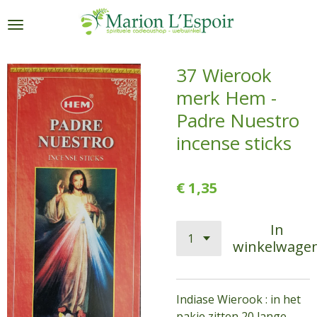
Ga
direct
naar
de
37 Wierook
hoofdinhoud
merk Hem -
Padre Nuestro
incense sticks
€ 1,35
In
winkelwage
Indiase Wierook : in het
pakje zitten 20 lange