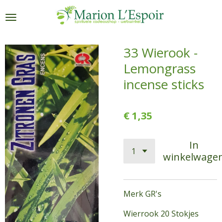
Ga
direct
naar
de
33 Wierook -
hoofdinhoud
Lemongrass
incense sticks
€ 1,35
In
winkelwage
Merk GR's
Wierrook 20 Stokjes