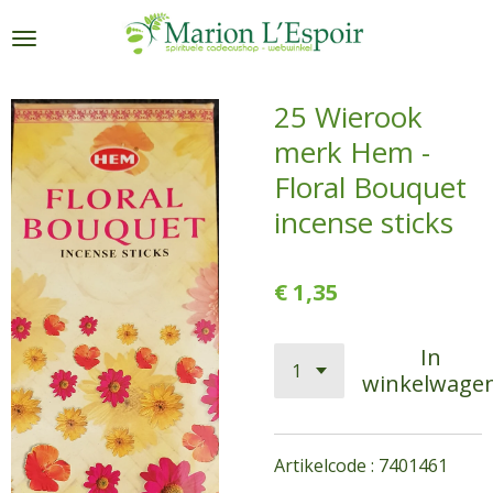
Ga
direct
naar
de
25 Wierook
hoofdinhoud
merk Hem -
Floral Bouquet
incense sticks
€ 1,35
In
winkelwage
Artikelcode : 7401461