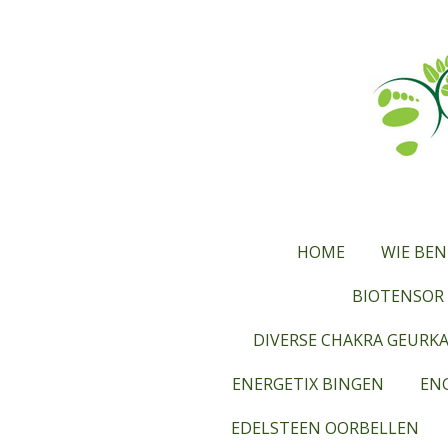
Ga
direct
naar
de
hoofdinhoud
HOME
WIE BEN
BIOTENSOR 
DIVERSE CHAKRA GEURK
ENERGETIX BINGEN
ENG
EDELSTEEN OORBELLEN