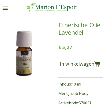
Ga
direct
naar
de
Etherische Olie
hoofdinhoud
Lavendel
€ 5,27
In winkelwagen
Inhoud:10 ml
Merk:Jacob Hooy
Artikelcode:570021