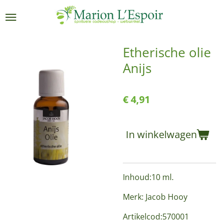
Ga
direct
naar
de
Etherische olie
hoofdinhoud
Anijs
€ 4,91
In winkelwagen
Inhoud:10 ml.
Merk: Jacob Hooy
Artikelcod:570001