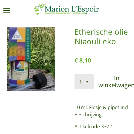
Ga
direct
naar
de
Etherische olie
hoofdinhoud
Niaouli eko
€ 8,10
In
winkelwage
10 ml. Flesje & pipet Incl.
Beschrijving
Artikelcode:3372