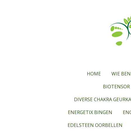
Ga
direct
naar
de
hoofdinhoud
HOME
WIE BEN
BIOTENSOR 
DIVERSE CHAKRA GEURK
ENERGETIX BINGEN
ENG
EDELSTEEN OORBELLEN