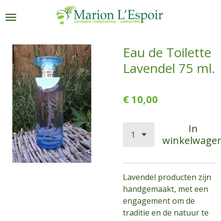
Ga
direct
naar
de
Eau de Toilette
hoofdinhoud
Lavendel 75 ml.
€ 10,00
In
winkelwage
Lavendel producten zijn
handgemaakt, met een
engagement om de
traditie en de natuur te