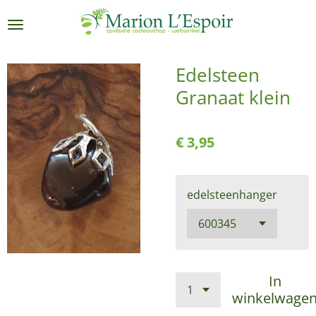
Ga
direct
naar
de
Edelsteen
hoofdinhoud
Granaat klein
€ 3,95
edelsteenhanger
In
winkelwage