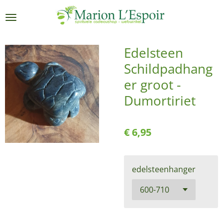
Ga
direct
naar
de
Edelsteen
hoofdinhoud
Schildpadhang
er groot -
Dumortiriet
€ 6,95
edelsteenhanger