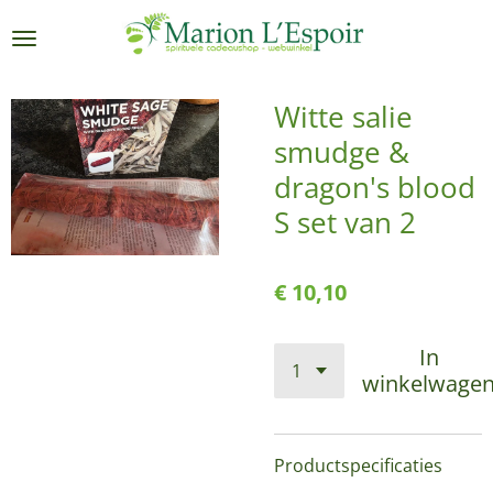
Ga
direct
naar
de
Witte salie
hoofdinhoud
smudge &
dragon's blood
S set van 2
€ 10,10
In
winkelwage
Productspecificaties