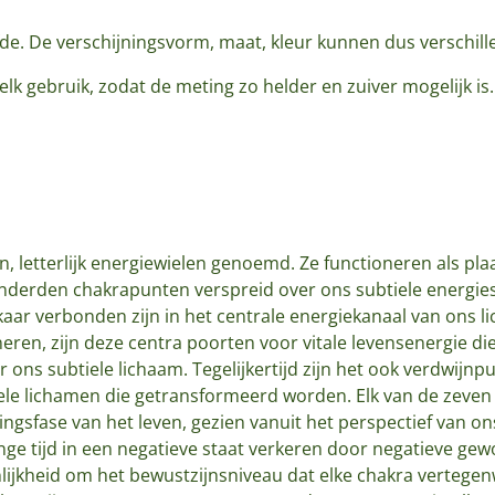
fde. De verschijningsvorm, maat, kleur kunnen dus verschill
elk gebruik, zodat de meting zo helder en zuiver mogelijk is.
n, letterlijk energiewielen genoemd. Ze functioneren als pl
onderden chakrapunten verspreid over ons subtiele energie
kaar verbonden zijn in het centrale energiekanaal van ons 
neren, zijn deze centra poorten voor vitale levensenergie d
 ons subtiele lichaam. Tegelijkertijd zijn het ook verdwijn
ele lichamen die getransformeerd worden. Elk van de zeven
ingsfase van het leven, gezien vanuit het perspectief van o
nge tijd in een negatieve staat verkeren door negatieve ge
lijkheid om het bewustzijnsniveau dat elke chakra vertegenw