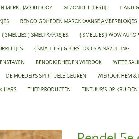
ËN MERK : JACOB HOOY
GEZONDE LEEFSTIJL
HAND G
JES
BENODIGDHEDEN MAROKKAANSE AMBERBLOKJES
{ SMELLIES } SMELTKAARSJES
{ SMELLIES } WOW AUTO
ORRELTJES
{ SMALLIES } GEURSTOKJES & NAVULLING
EENSTAVEN
BENODIGDHEDEN WIEROOK
WITTE SAL
DE MOEDER’S SPIRITUELE GEUREN
WIEROOK HEM &
K HARS
THEE PRODUCTEN
TINTUUR'S OP KRUIDEN
Pendel 5e 