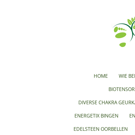
Ga
direct
naar
de
hoofdinhoud
HOME
WIE BE
BIOTENSOR
DIVERSE CHAKRA GEUR
ENERGETIX BINGEN
EN
EDELSTEEN OORBELLEN