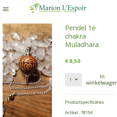
Ga
direct
naar
de
Pendel 1e
hoofdinhoud
chakra
Muladhara
€ 8,50
In
winkelwage
Productspecificaties
Artikel : 78194