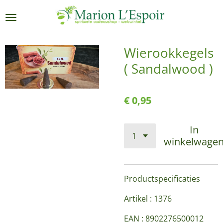
Ga
direct
naar
de
Wierookkegels
hoofdinhoud
( Sandalwood )
€ 0,95
In
winkelwage
Productspecificaties
Artikel : 1376
EAN : 8902276500012