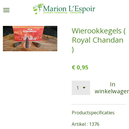
Ga
direct
naar
de
Wierookkegels (
hoofdinhoud
Royal Chandan
)
€ 0,95
In
winkelwage
Productspecificaties
Artikel : 1376