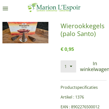
Ga
direct
naar
de
Wierookkegels
hoofdinhoud
(palo Santo)
€ 0,95
In
winkelwage
Productspecificaties
Artikel : 1376
EAN : 8902276500012