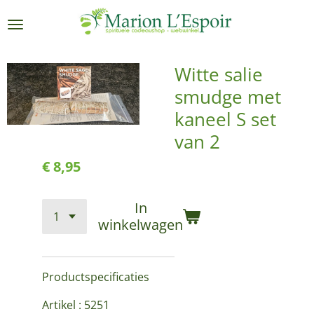
Ga
direct
naar
de
Witte salie
hoofdinhoud
smudge met
kaneel S set
van 2
€ 8,95
In
winkelwagen
Productspecificaties
Artikel : 5251