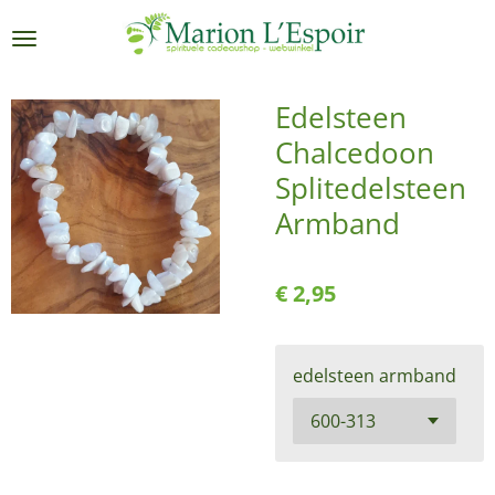
Ga
direct
naar
de
Edelsteen
hoofdinhoud
Chalcedoon
Splitedelsteen
Armband
€ 2,95
edelsteen armband