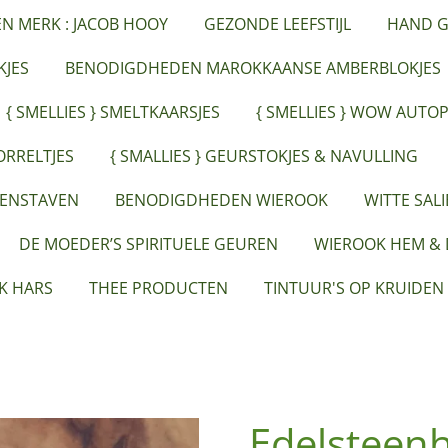
ËN MERK : JACOB HOOY
GEZONDE LEEFSTIJL
HAND G
JES
BENODIGDHEDEN MAROKKAANSE AMBERBLOKJES
{ SMELLIES } SMELTKAARSJES
{ SMELLIES } WOW AUTO
ORRELTJES
{ SMALLIES } GEURSTOKJES & NAVULLING
EENSTAVEN
BENODIGDHEDEN WIEROOK
WITTE SAL
DE MOEDER’S SPIRITUELE GEUREN
WIEROOK HEM &
K HARS
THEE PRODUCTEN
TINTUUR'S OP KRUIDEN
Edelsteenh