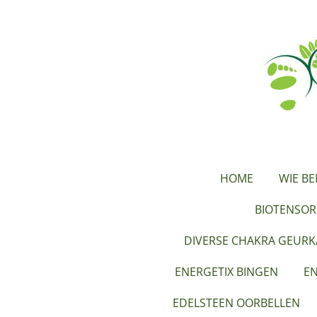
Ga
direct
naar
de
hoofdinhoud
HOME
WIE BE
BIOTENSOR
DIVERSE CHAKRA GEUR
ENERGETIX BINGEN
EN
EDELSTEEN OORBELLEN