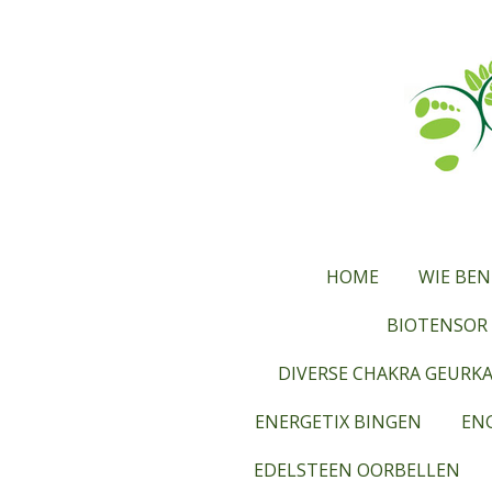
Ga
direct
naar
de
hoofdinhoud
HOME
WIE BEN
BIOTENSOR 
DIVERSE CHAKRA GEURK
ENERGETIX BINGEN
ENG
EDELSTEEN OORBELLEN