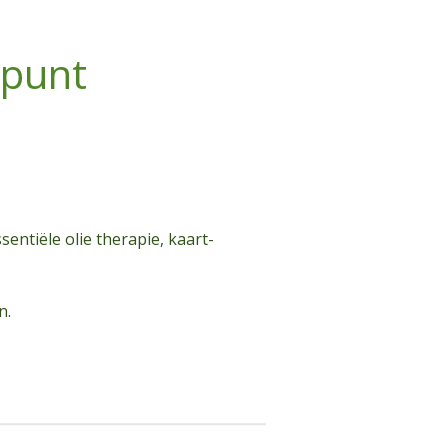
 punt
ntiële olie therapie, kaart-
n.