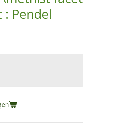
t : Pendel
gen